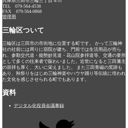
兵庫県三田市三輪三丁目 4-31
TEL 079-564-4538
FAX 079-564-0868
管理用
三輪区ついて
三輪区は三田市の市街地に位置する町です。 かって三輪神
社の社前には周りに宿院が建ち、門前では生活用品が売ら
れ、参勤交代道・能勢妙見道・花山院参拝道等、交通の要所
として多くの往来者で賑わいました。近世になると三田藩主
の崇拝も厚く、大いに栄えました。 また三田青磁の窯跡も
あり、秋祭りをはじめ三輪神楽やハウヤ踊り等伝統に培われ
た文化を感じさせられる町でもあります。
資料
デジタル化役員会議事録
Twitter