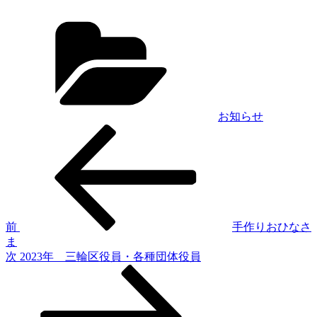
カ
テ
ゴ
リ
ー
お知らせ
前
投
の
稿
投
稿
ナ
ビ
ゲ
前
手作りおひなさ
ま
ー
次
次
2023年 三輪区役員・各種団体役員
シ
の
投
ョ
稿
ン