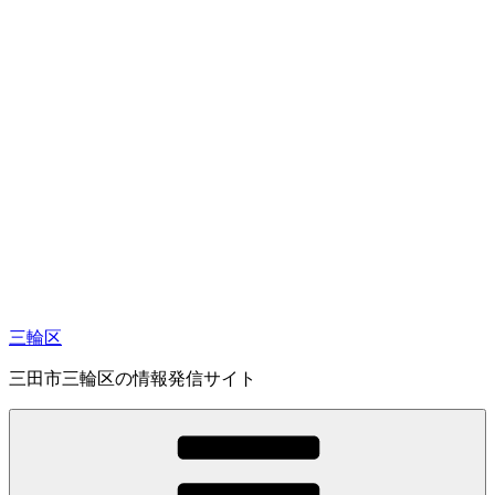
コ
ン
テ
ン
ツ
へ
ス
キ
ッ
プ
三輪区
三田市三輪区の情報発信サイト