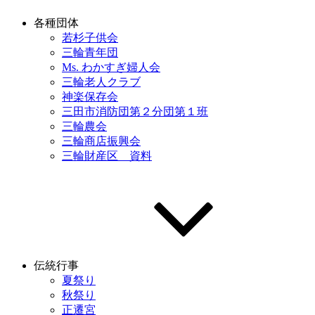
各種団体
若杉子供会
三輪青年団
Ms. わかすぎ婦人会
三輪老人クラブ
神楽保存会
三田市消防団第２分団第１班
三輪農会
三輪商店振興会
三輪財産区 資料
伝統行事
夏祭り
秋祭り
正遷宮