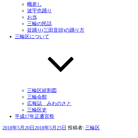
幟差し
波宇也踊り
お当
三輪の民話
盆踊り(三田音頭)の踊り方
三輪区について
三輪区組割図
三輪会館
広報誌 みわのさと
三輪区史
平成17年正遷宮祭
投
2018年5月20日
2018年5月25日
投稿者:
三輪区
稿