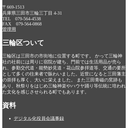
〒669-1513
兵庫県三田市三輪三丁目 4-31
TEL 079-564-4538
FAX 079-564-0868
管理用
三輪区ついて
三輪区は三田市の市街地に位置する町です。 かって三輪神
社の社前には周りに宿院が建ち、門前では生活用品が売ら
れ、参勤交代道・能勢妙見道・花山院参拝道等、交通の要所
として多くの往来者で賑わいました。近世になると三田藩主
の崇拝も厚く、大いに栄えました。 また三田青磁の窯跡も
あり、秋祭りをはじめ三輪神楽やハウヤ踊り等伝統に培われ
た文化を感じさせられる町でもあります。
資料
デジタル化役員会議事録