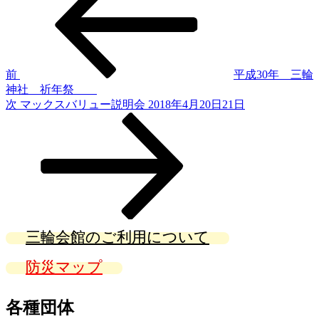
稿
投
稿
ナ
ビ
ゲ
前
平成30年 三輪
神社 祈年祭
ー
次
次
マックスバリュー説明会 2018年4月20日21日
シ
の
投
ョ
稿
ン
三輪会館のご利用について
防災マップ
各種団体