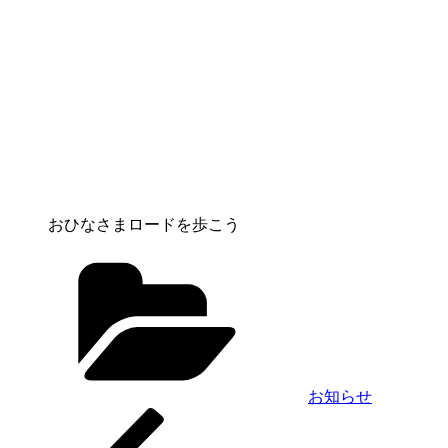
おひなさまロードを歩こう
カ
テ
ゴ
リ
ー
お知らせ
前
投
の