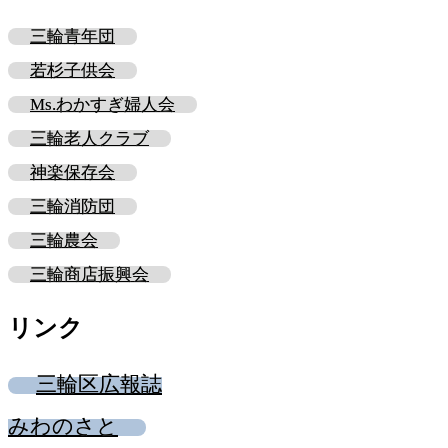
三輪青年団
若杉子供会
Ms.わかすぎ婦人会
三輪老人クラブ
神楽保存会
三輪消防団
三輪農会
三輪商店振興会
リンク
三輪区広報誌
みわのさと