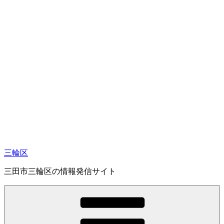
コ
ン
テ
ン
ツ
へ
ス
キ
ッ
プ
三輪区
三田市三輪区の情報発信サイト