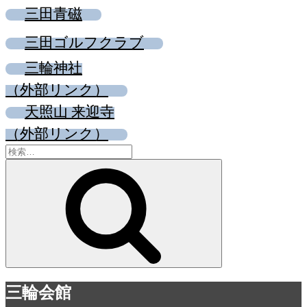
三田青磁
三田ゴルフクラブ
三輪神社
（外部リンク）
天照山 来迎寺
（外部リンク）
検
索:
検
索
三輪会館