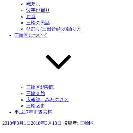
幟差し
波宇也踊り
お当
三輪の民話
盆踊り(三田音頭)の踊り方
三輪区について
三輪区組割図
三輪会館
広報誌 みわのさと
三輪区史
平成17年正遷宮祭
投
2018年3月1日
2018年3月13日
投稿者:
三輪区
稿