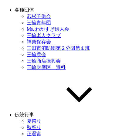
各種団体
若杉子供会
三輪青年団
Ms. わかすぎ婦人会
三輪老人クラブ
神楽保存会
三田市消防団第２分団第１班
三輪農会
三輪商店振興会
三輪財産区 資料
伝統行事
夏祭り
秋祭り
正遷宮