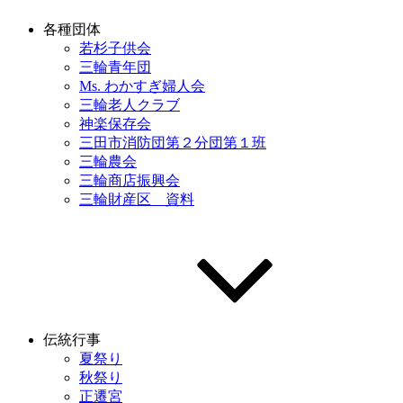
各種団体
若杉子供会
三輪青年団
Ms. わかすぎ婦人会
三輪老人クラブ
神楽保存会
三田市消防団第２分団第１班
三輪農会
三輪商店振興会
三輪財産区 資料
伝統行事
夏祭り
秋祭り
正遷宮