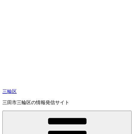
コ
ン
テ
ン
ツ
へ
ス
キ
ッ
プ
三輪区
三田市三輪区の情報発信サイト