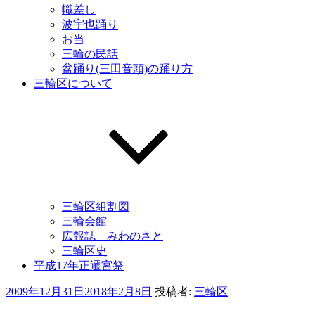
幟差し
波宇也踊り
お当
三輪の民話
盆踊り(三田音頭)の踊り方
三輪区について
三輪区組割図
三輪会館
広報誌 みわのさと
三輪区史
平成17年正遷宮祭
投
2009年12月31日
2018年2月8日
投稿者:
三輪区
稿