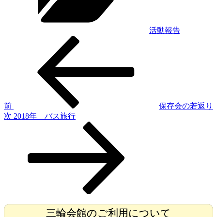
ー
活動報告
前
投
の
稿
投
稿
ナ
ビ
ゲ
前
保存会の若返り
次
次
2018年 バス旅行
ー
の
シ
投
稿
ョ
ン
三輪会館のご利用について