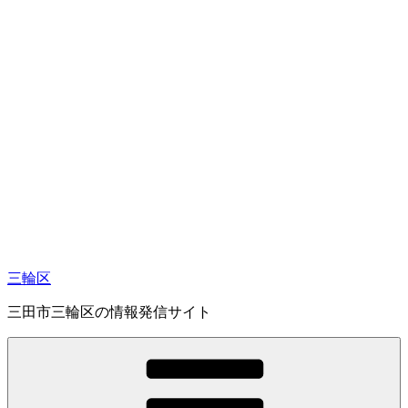
コ
ン
テ
ン
ツ
へ
ス
キ
ッ
プ
三輪区
三田市三輪区の情報発信サイト