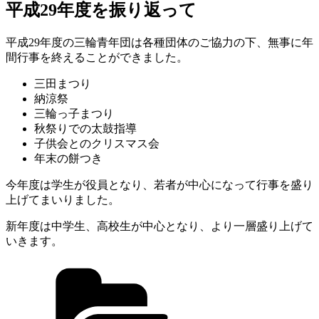
日:
平成29年度を振り返って
平成29年度の三輪青年団は各種団体のご協力の下、無事に年
間行事を終えることができました。
三田まつり
納涼祭
三輪っ子まつり
秋祭りでの太鼓指導
子供会とのクリスマス会
年末の餅つき
今年度は学生が役員となり、若者が中心になって行事を盛り
上げてまいりました。
新年度は中学生、高校生が中心となり、より一層盛り上げて
いきます。
カ
テ
ゴ
リ