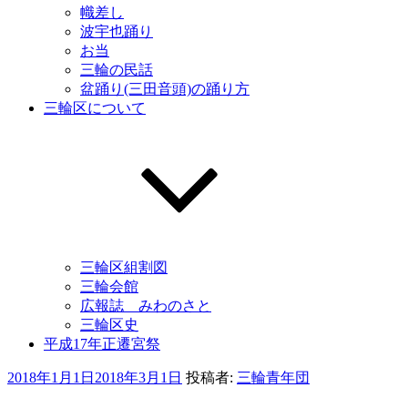
幟差し
波宇也踊り
お当
三輪の民話
盆踊り(三田音頭)の踊り方
三輪区について
三輪区組割図
三輪会館
広報誌 みわのさと
三輪区史
平成17年正遷宮祭
投
2018年1月1日
2018年3月1日
投稿者:
三輪青年団
稿