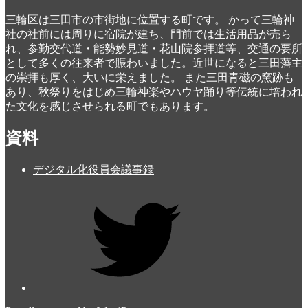
三輪区は三田市の市街地に位置する町です。 かって三輪神
社の社前には周りに宿院が建ち、門前では生活用品が売ら
れ、参勤交代道・能勢妙見道・花山院参拝道等、交通の要所
として多くの往来者で賑わいました。近世になると三田藩主
の崇拝も厚く、大いに栄えました。 また三田青磁の窯跡も
あり、秋祭りをはじめ三輪神楽やハウヤ踊り等伝統に培われ
た文化を感じさせられる町でもあります。
資料
デジタル化役員会議事録
Twitter