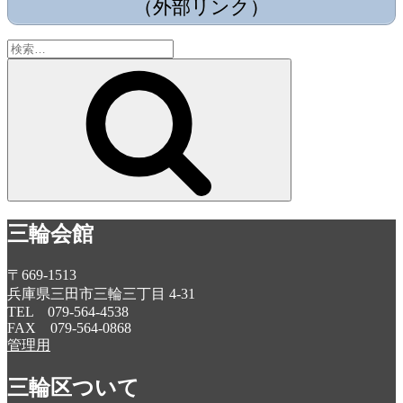
（外部リンク）
検
索:
検
索
三輪会館
〒669-1513
兵庫県三田市三輪三丁目 4-31
TEL 079-564-4538
FAX 079-564-0868
管理用
三輪区ついて