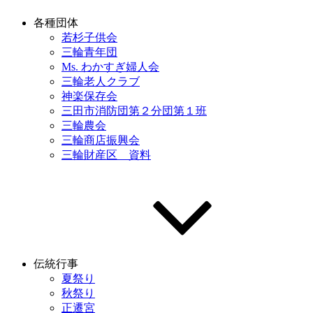
各種団体
若杉子供会
三輪青年団
Ms. わかすぎ婦人会
三輪老人クラブ
神楽保存会
三田市消防団第２分団第１班
三輪農会
三輪商店振興会
三輪財産区 資料
伝統行事
夏祭り
秋祭り
正遷宮